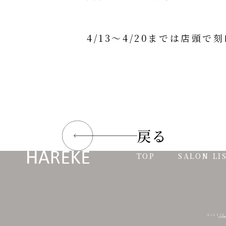
4/13〜4/20までは店
戻る
TOP
SALON LI